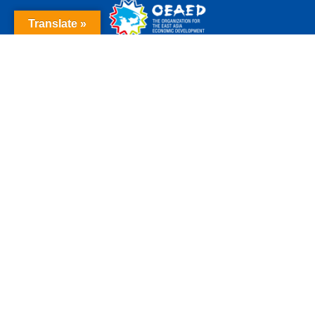
Translate »
機構に関するお問い合わせ
東アジア経済交流推進機構
/
東アジア都市会議実行委員会事
務局
〒803-8501 北九州市小倉北区城内1-1
北九州市政策局総務国際部国際政策課
TEL：+81-(0)93-582-2146 / FAX：+81-(0)93-582-21
76
メールでのお問い合わせ
OEAEDについて
会員都市