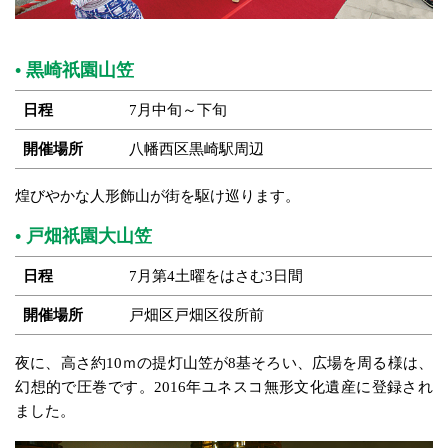
黒崎祇園山笠
日程
7月中旬～下旬
開催場所
八幡西区黒崎駅周辺
煌びやかな人形飾山が街を駆け巡ります。
戸畑祇園大山笠
日程
7月第4土曜をはさむ3日間
開催場所
戸畑区戸畑区役所前
夜に、高さ約10ｍの提灯山笠が8基そろい、広場を周る様は、
幻想的で圧巻です。2016年ユネスコ無形文化遺産に登録され
ました。