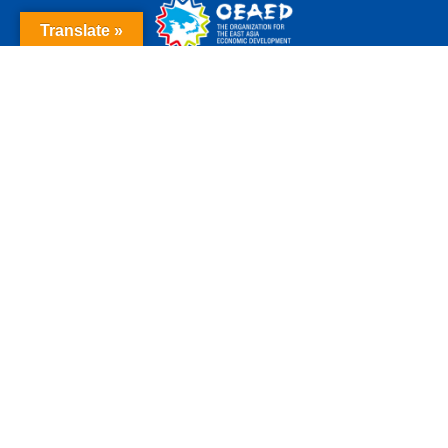
Translate »
機構に関するお問い合わせ
東アジア経済交流推進機構
/
東アジア都市会議実行委員会事
務局
〒803-8501 北九州市小倉北区城内1-1
北九州市政策局総務国際部国際政策課
TEL：+81-(0)93-582-2146 / FAX：+81-(0)93-582-21
76
メールでのお問い合わせ
OEAEDについて
会員都市